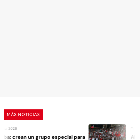
MÁS NOTICIAS
o, 2026
4 Ago
ba: crean un grupo especial para
Alban