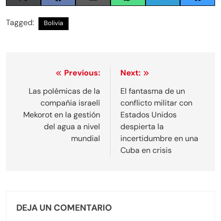
Share
Share
Share
Share
Share
Share
on
on
on
on
on
on
X
Facebook
Email
WhatsApp
Telegram
Blues
Tagged:
Bolivia
(Twitter)
Navegación
Previous:
Next:
de
Las polémicas de la
El fantasma de un
compañia israelí
conflicto militar con
entradas
Mekorot en la gestión
Estados Unidos
del agua a nivel
despierta la
mundial
incertidumbre en una
Cuba en crisis
DEJA UN COMENTARIO