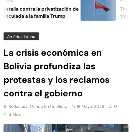
2026
3 Agosto
talla contra la privatización de
Transnis
nculada a la familia Trump
tiene g
propia
América Latina
La crisis económica en
Bolivia profundiza las
protestas y los reclamos
contra el gobierno
Redacción Mundo En Conflicto
18 Mayo, 2026
0
6 Mins