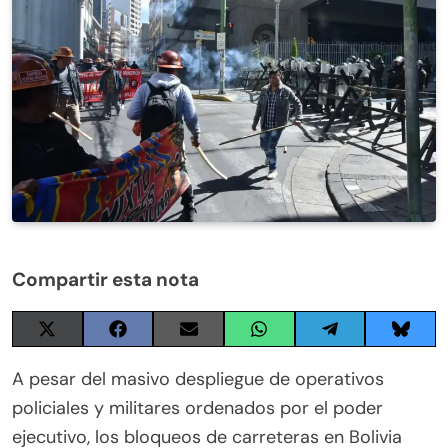
Compartir esta nota
Share
Share
Share
Share
Share
Share
on
on
on
on
on
on
X
Facebook
Email
WhatsApp
Telegram
Blues
A pesar del masivo despliegue de operativos
(Twitter)
policiales y militares ordenados por el poder
ejecutivo, los bloqueos de carreteras en Bolivia