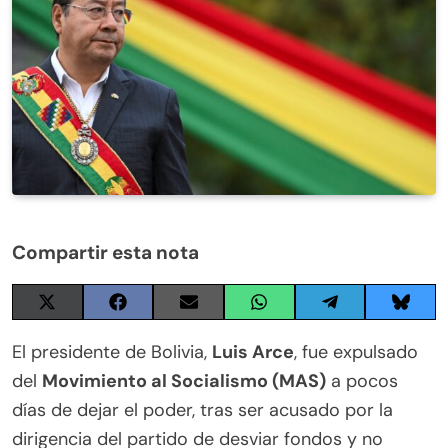
Compartir esta nota
Share
Share
Share
Share
Share
Share
on
on
on
on
on
on
X
Facebook
Email
WhatsApp
Telegram
Blues
El presidente de Bolivia,
Luis Arce
, fue expulsado
(Twitter)
del
Movimiento al Socialismo (MAS)
a pocos
días de dejar el poder, tras ser acusado por la
dirigencia del partido de desviar fondos y no