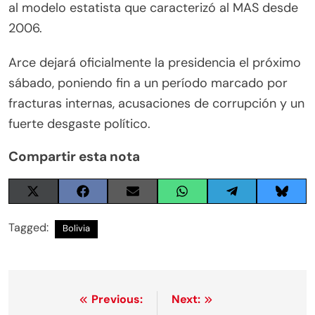
al modelo estatista que caracterizó al MAS desde
2006.
Arce dejará oficialmente la presidencia el próximo
sábado, poniendo fin a un período marcado por
fracturas internas, acusaciones de corrupción y un
fuerte desgaste político.
Compartir esta nota
Share
Share
Share
Share
Share
Share
on
on
on
on
on
on
X
Facebook
Email
WhatsApp
Telegram
Blues
Tagged:
Bolivia
(Twitter)
Navegación
Previous:
Next: