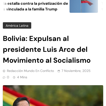
 estalla contra la privatización de
Trans
 vinculada a la familia Trump
tiene
prop
América Latina
Bolivia: Expulsan al
presidente Luis Arce del
Movimiento al Socialismo
Redacción Mundo En Conflicto
7 Noviembre, 2025
0
4 Mins