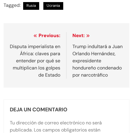
X
Facebook
Email
WhatsApp
Telegram
Blues
Tagged:
Rusia
Ucrania
(Twitter)
Navegación
Previous:
Next:
de
Disputa imperialista en
Trump indultará a Juan
África: claves para
Orlando Hernández,
entradas
entender por qué se
expresidente
multiplican los golpes
hondureño condenado
de Estado
por narcotráfico
DEJA UN COMENTARIO
Tu dirección de correo electrónico no será
publicada.
Los campos obligatorios están