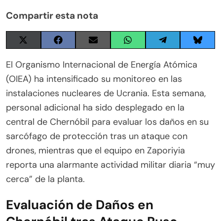
Compartir esta nota
Share
Share
Share
Share
Share
Share
on
on
on
on
on
on
X
Facebook
Email
WhatsApp
Telegram
Blues
El Organismo Internacional de Energía Atómica
(Twitter)
(OIEA) ha intensificado su monitoreo en las
instalaciones nucleares de Ucrania. Esta semana,
personal adicional ha sido desplegado en la
central de Chernóbil para evaluar los daños en su
sarcófago de protección tras un ataque con
drones, mientras que el equipo en Zaporiyia
reporta una alarmante actividad militar diaria “muy
cerca” de la planta.
Evaluación de Daños en