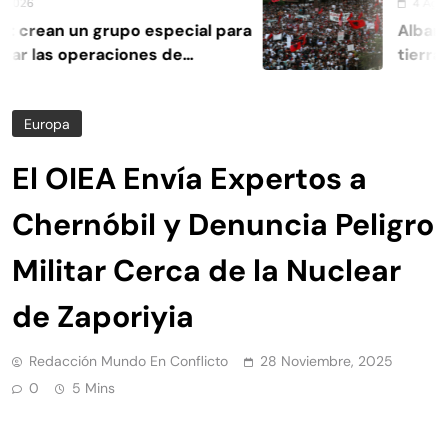
026
4 Agosto,
crean un grupo especial para
Albania e
ar las operaciones de
tierras v
ia
Europa
El OIEA Envía Expertos a
Chernóbil y Denuncia Peligro
Militar Cerca de la Nuclear
de Zaporiyia
Redacción Mundo En Conflicto
28 Noviembre, 2025
0
5 Mins