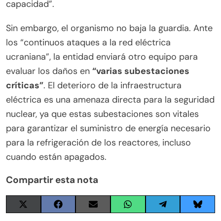
capacidad”.
Sin embargo, el organismo no baja la guardia. Ante
los “continuos ataques a la red eléctrica
ucraniana”, la entidad enviará otro equipo para
evaluar los daños en
“varias subestaciones
críticas”
. El deterioro de la infraestructura
eléctrica es una amenaza directa para la seguridad
nuclear, ya que estas subestaciones son vitales
para garantizar el suministro de energía necesario
para la refrigeración de los reactores, incluso
cuando están apagados.
Compartir esta nota
Share
Share
Share
Share
Share
Share
on
on
on
on
on
on