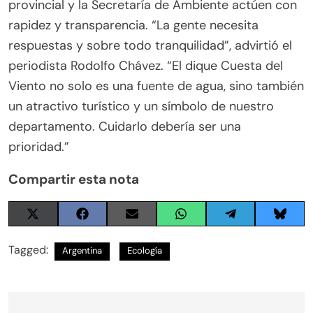
provincial y la Secretaría de Ambiente actúen con
rapidez y transparencia. “La gente necesita
respuestas y sobre todo tranquilidad”, advirtió el
periodista Rodolfo Chávez. “El dique Cuesta del
Viento no solo es una fuente de agua, sino también
un atractivo turístico y un símbolo de nuestro
departamento. Cuidarlo debería ser una
prioridad.”
Compartir esta nota
Share
Share
Share
Share
Share
Share
on
on
on
on
on
on
X
Facebook
Email
WhatsApp
Telegram
Blues
Tagged:
Argentina
Ecología
(Twitter)