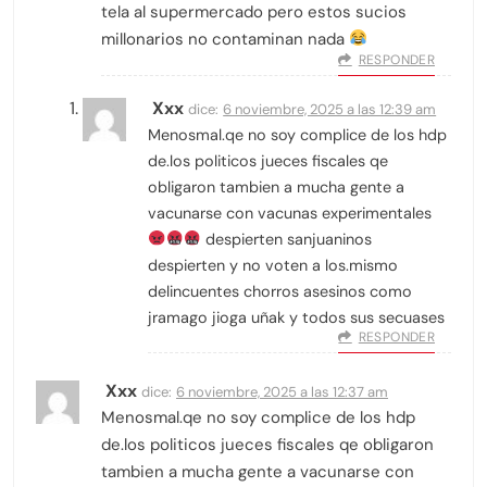
tela al supermercado pero estos sucios
millonarios no contaminan nada
RESPONDER
Xxx
dice:
6 noviembre, 2025 a las 12:39 am
Menosmal.qe no soy complice de los hdp
de.los politicos jueces fiscales qe
obligaron tambien a mucha gente a
vacunarse con vacunas experimentales
despierten sanjuaninos
despierten y no voten a los.mismo
delincuentes chorros asesinos como
jramago jioga uñak y todos sus secuases
RESPONDER
Xxx
dice:
6 noviembre, 2025 a las 12:37 am
Menosmal.qe no soy complice de los hdp
de.los politicos jueces fiscales qe obligaron
tambien a mucha gente a vacunarse con