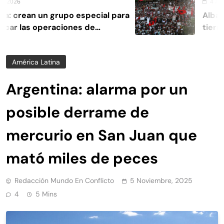
26
4 Agosto, 
crean un grupo especial para
Albania e
ar las operaciones de
tierras v
a
América Latina
Argentina: alarma por un
posible derrame de
mercurio en San Juan que
mató miles de peces
Redacción Mundo En Conflicto
5 Noviembre, 2025
4
5 Mins