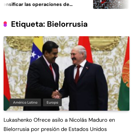
ensificar las operaciones de
t
eligencia
Etiqueta:
Bielorrusia
América Latina
Europa
Lukashenko Ofrece asilo a Nicolás Maduro en
Bielorrusia por presión de Estados Unidos