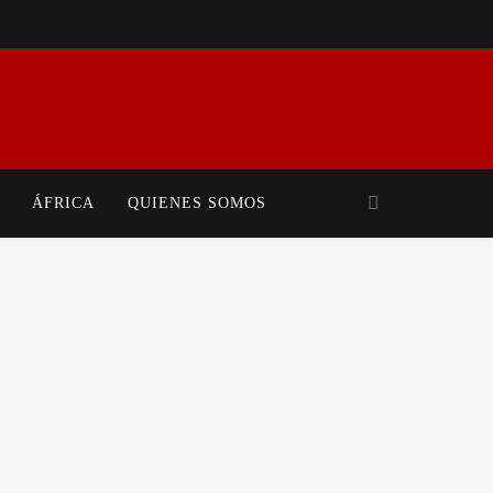
iales Y Movimientos Populares. Mundo En Conflicto Ofrece Análisis Crítico Y
 Realidad Global.
ÁFRICA
QUIENES SOMOS