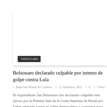
América Latina
Bolsonaro declarado culpable por intento de
golpe contra Lula
Redacción Mundo En Conflicto
11 Septiembre, 2025
0
5 Mins
El expresidente Jair Bolsonaro fue declarado culpable este
jueves por la Primera Sala de la Corte Suprema de Brasil por
haber atentado contra el orden democrático y conspirar para