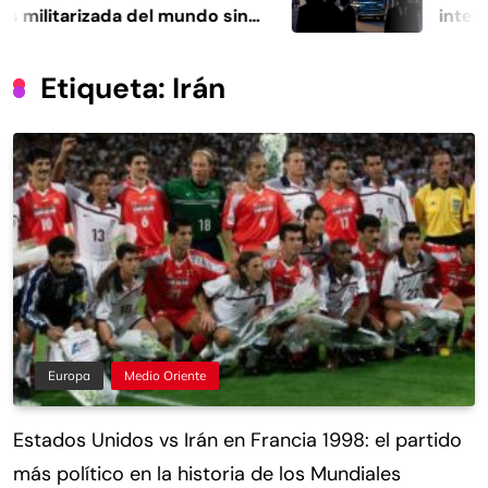
tarizada del mundo sin
intensifica
o propio
inteligencia
Etiqueta:
Irán
Europa
Medio Oriente
Estados Unidos vs Irán en Francia 1998: el partido
más político en la historia de los Mundiales