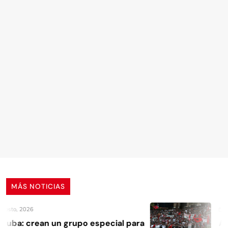
MÁS NOTICIAS
to, 2026
4 Ag
ba: crean un grupo especial para
Alban