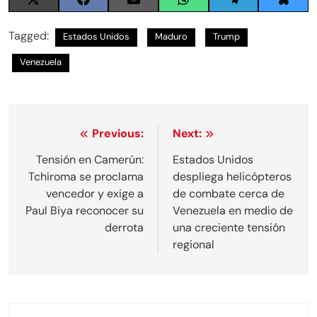
Share
Share
Share
Share
Share
Share
on
on
on
on
on
on
X
Facebook
Email
WhatsApp
Telegram
Blues
Tagged:
Estados Unidos
Maduro
Trump
(Twitter)
Venezuela
Navegación
Previous:
Next:
de
Tensión en Camerún:
Estados Unidos
Tchiroma se proclama
despliega helicópteros
entradas
vencedor y exige a
de combate cerca de
Paul Biya reconocer su
Venezuela en medio de
derrota
una creciente tensión
regional