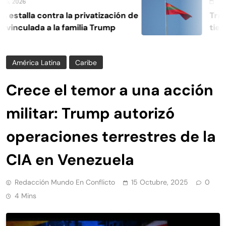
, 2026
3 Agos
estalla contra la privatización de
Transn
vinculada a la familia Trump
tiene 
propi
América Latina
Caribe
Crece el temor a una acción
militar: Trump autorizó
operaciones terrestres de la
CIA en Venezuela
Redacción Mundo En Conflicto
15 Octubre, 2025
0
4 Mins