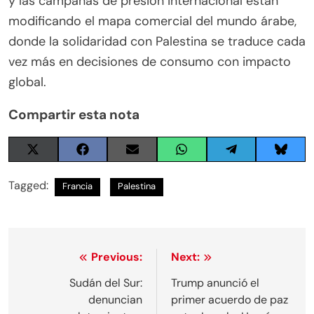
y las campañas de presión internacional están
modificando el mapa comercial del mundo árabe,
donde la solidaridad con Palestina se traduce cada
vez más en decisiones de consumo con impacto
global.
Compartir esta nota
Share
Share
Share
Share
Share
Share
on
on
on
on
on
on
X
Facebook
Email
WhatsApp
Telegram
Blues
Tagged:
Francia
Palestina
(Twitter)
Navegación
Previous:
Next:
de
Sudán del Sur:
Trump anunció el
denuncian
primer acuerdo de paz
entradas