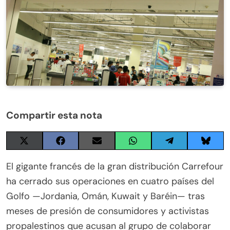
Compartir esta nota
Share
Share
Share
Share
Share
Share
on
on
on
on
on
on
X
Facebook
Email
WhatsApp
Telegram
Blues
El gigante francés de la gran distribución Carrefour
(Twitter)
ha cerrado sus operaciones en cuatro países del
Golfo —Jordania, Omán, Kuwait y Baréin— tras
meses de presión de consumidores y activistas
propalestinos que acusan al grupo de colaborar