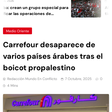
, 2026
4 Agos
a: crean un grupo especial para
Albani
ficar las operaciones de
tierra
ncia
Medio Oriente
Carrefour desaparece de
varios países árabes tras el
boicot propalestino
Redacción Mundo En Conflicto
7 Octubre, 2025
0
4 Mins