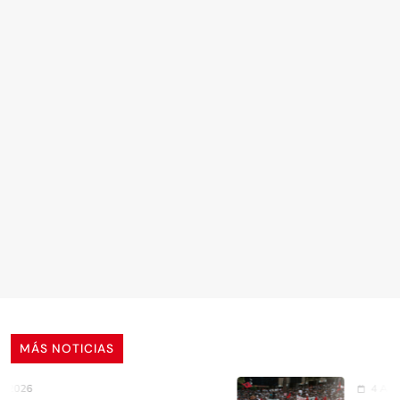
MÁS NOTICIAS
26
4 Agosto, 