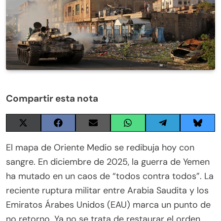
Compartir esta nota
Share
Share
Share
Share
Share
Share
on
on
on
on
on
on
X
Facebook
Email
WhatsApp
Telegram
Blues
El mapa de Oriente Medio se redibuja hoy con
(Twitter)
sangre. En diciembre de 2025, la guerra de Yemen
ha mutado en un caos de “todos contra todos”. La
reciente ruptura militar entre Arabia Saudita y los
Emiratos Árabes Unidos (EAU) marca un punto de
no retorno. Ya no se trata de restaurar el orden.