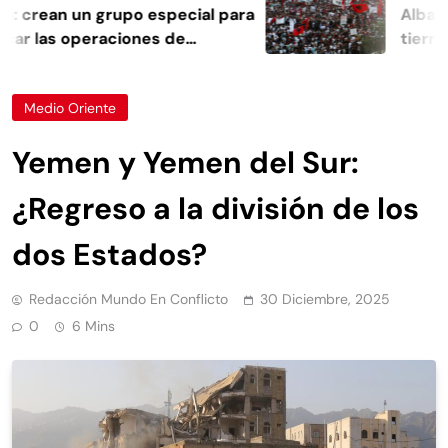
crean un grupo especial para
Albania es
r las operaciones de
tierras vi
a
Medio Oriente
Yemen y Yemen del Sur:
¿Regreso a la división de los
dos Estados?
Redacción Mundo En Conflicto
30 Diciembre, 2025
0
6 Mins