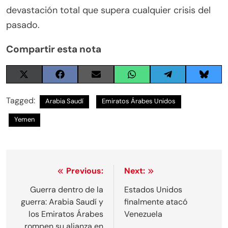
devastación total que supera cualquier crisis del
pasado.
Compartir esta nota
Share
Share
Share
Share
Share
Share
on
on
on
on
on
on
X
Facebook
Email
WhatsApp
Telegram
Blues
Tagged:
Arabia Saudí
Emiratos Árabes Unidos
(Twitter)
Yemen
Navegación
Previous:
Next:
de
Guerra dentro de la
Estados Unidos
guerra: Arabia Saudí y
finalmente atacó
entradas
los Emiratos Árabes
Venezuela
rompen su alianza en