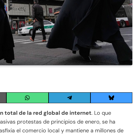
Share
Share
Share
on
on
on
WhatsApp
Telegram
Bluesky
 total de la red global de internet
. Lo que
ivas protestas de principios de enero, se ha
sfixia el comercio local y mantiene a millones de