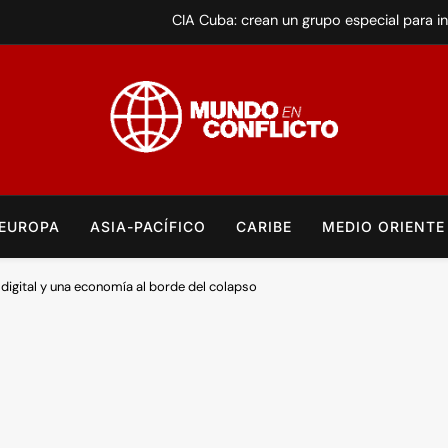
CIA Cuba: crean un grupo especial para int
Albania estalla contra la privatizac
Transnistria: el país que no existe, per
Elecciones en Brasil: Lula da Silva buscará un 
Mundo en Conflicto
Noticias Internacionales Sobre Guerras, Tensiones Políticas, Conf
CIA Cuba: crean un grupo especial para int
Análisis Crítico Y Actuali
EUROPA
ASIA-PACÍFICO
CARIBE
MEDIO ORIENTE
Albania estalla contra la privatizac
Transnistria: el país que no existe, per
digital y una economía al borde del colapso
Elecciones en Brasil: Lula da Silva buscará un 