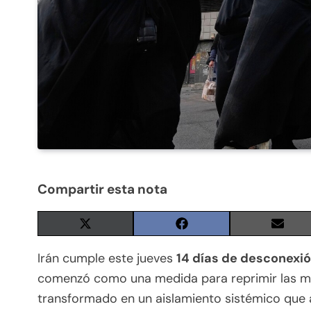
Compartir esta nota
Share
Share
Share
on
on
on
X
Facebook
Email
Irán cumple este jueves
14 días de desconexión
(Twitter)
comenzó como una medida para reprimir las mas
transformado en un aislamiento sistémico que a