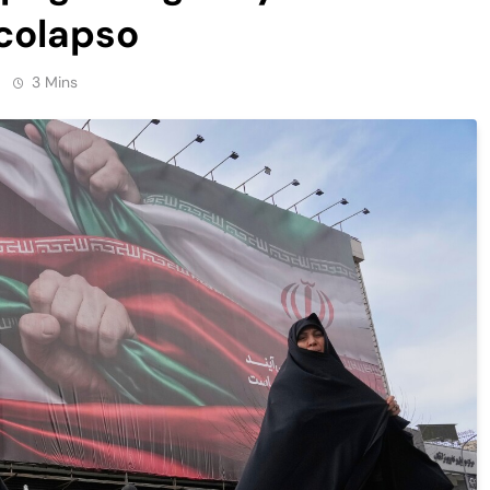
 colapso
3 Mins