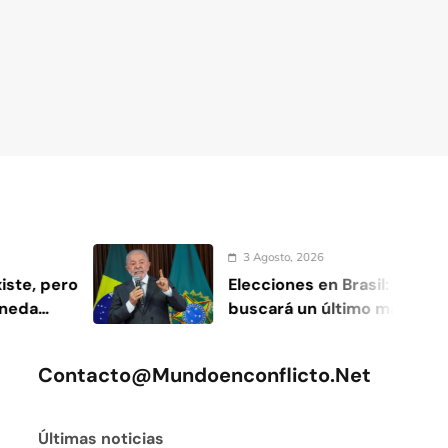
3 Agosto, 2026
Elecciones en Brasil: Lula da Silva
buscará un último mandato en un
escenario polarizado
Contacto@mundoenconflicto.net
Últimas noticias