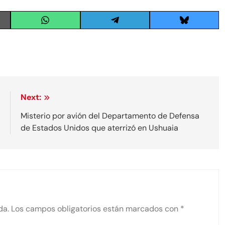
Share
Share
Share
on
on
on
WhatsApp
Telegram
Bluesky
:
Next:
a
Misterio por avión del Departamento de Defensa
p
de Estados Unidos que aterrizó en Ushuaia
da.
Los campos obligatorios están marcados con
*