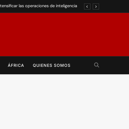
ensificar las operaciones de inteligencia
ión de tierras vinculada a la familia Trump
o tiene gobierno, ejército y moneda propia
último mandato en un escenario polarizado
lictos Sociales Y Movimientos Populares. Mundo En Conflicto Ofrece
ensificar las operaciones de inteligencia
zado De La Realidad Global.
ÁFRICA
QUIENES SOMOS
ión de tierras vinculada a la familia Trump
o tiene gobierno, ejército y moneda propia
último mandato en un escenario polarizado