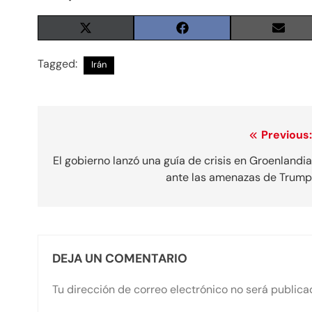
Share
Share
Share
on
on
on
X
Facebook
Email
Tagged:
Irán
(Twitter)
Navegación
Previous
de
El gobierno lanzó una guía de crisis en Groenlandi
ante las amenazas de Trum
entradas
DEJA UN COMENTARIO
Tu dirección de correo electrónico no será publica