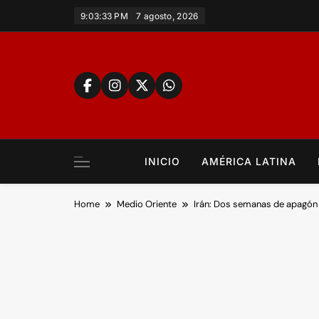
Skip
9:03:34 PM
7 agosto, 2026
to
content
INICIO
AMÉRICA LATINA
Home
Medio Oriente
Irán: Dos semanas de apagón 