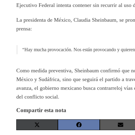
Ejecutivo Federal intenta contener sin recurrir al uso d
La presidenta de México, Claudia Sheinbaum, se pronu
prensa:
“Hay mucha provocación. Nos están provocando y quieren q
Como medida preventiva, Sheinbaum confirmó que no as
México y Sudáfrica, sino que seguirá el partido a trav
avanza, el gobierno mexicano busca contrarreloj vías 
del conflicto social.
Compartir esta nota
Share
Share
Share
on
on
on