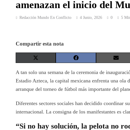
amenazan el inicio del M
Redacción Mundo En Conflicto
4 Junio, 2026
0
5 Mi
Compartir esta nota
Share
Share
Share
on
on
on
X
Facebook
Email
A tan solo una semana de la ceremonia de inauguració
(Twitter)
Estadio Azteca, la capital mexicana enfrenta una ola
arranque del torneo de fútbol más importante del plan
Diferentes sectores sociales han decidido coordinar s
internacional. La consigna de los manifestantes es cla
“Si no hay solución, la pelota no r