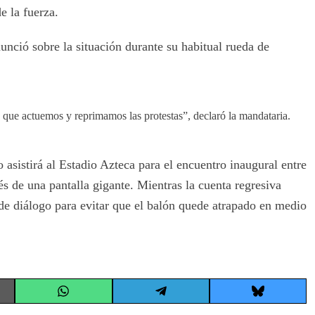
e la fuerza.
nció sobre la situación durante su habitual rueda de
ue actuemos y reprimamos las protestas”, declaró la mandataria.
istirá al Estadio Azteca para el encuentro inaugural entre
és de una pantalla gigante. Mientras la cuenta regresiva
de diálogo para evitar que el balón quede atrapado en medio
Share
Share
Share
on
on
on