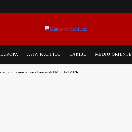
Mundo en Conflicto
Noticias Internacionales Sobre Guerras, Tensiones Políticas, Conflictos Soc
Actualizado De La
EUROPA
ASIA-PACÍFICO
CARIBE
MEDIO ORIENTE
tensifican y amenazan el inicio del Mundial 2026