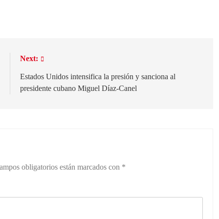
WhatsApp
Telegram
Bluesky
:
Next:
s
Estados Unidos intensifica la presión y sanciona al
o
presidente cubano Miguel Díaz-Canel
ampos obligatorios están marcados con
*