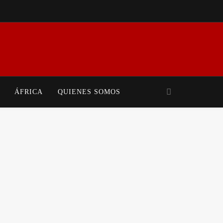
iales Y Movimientos Populares. Mundo En Conflicto Ofrece Análisis Crítico Y
 Realidad Global.
ÁFRICA
QUIENES SOMOS