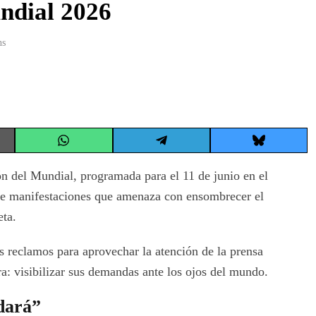
undial 2026
ns
Share
Share
Share
on
on
on
WhatsApp
Telegram
Bluesky
n del Mundial, programada para el 11 de junio en el
 de manifestaciones que amenaza con ensombrecer el
eta.
us reclamos para aprovechar la atención de la prensa
ra: visibilizar sus demandas ante los ojos del mundo.
odará”