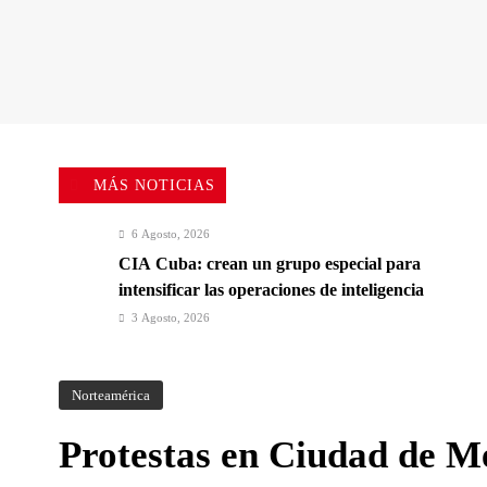
MÁS NOTICIAS
6 Agosto, 2026
CIA Cuba: crean un grupo especial para
intensificar las operaciones de inteligencia
3 Agosto, 2026
Elecciones en Brasil: Lula da Silva buscará un
último mandato en un escenario polarizado
Norteamérica
Protestas en Ciudad de Mé