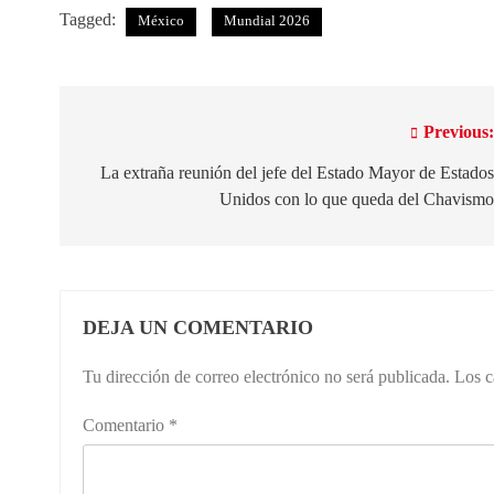
X
Facebook
Email
Tagged:
México
Mundial 2026
(Twitter)
Previous
Navegación
de
La extraña reunión del jefe del Estado Mayor de Estado
Unidos con lo que queda del Chavism
entradas
DEJA UN COMENTARIO
Tu dirección de correo electrónico no será publicada.
Los c
Comentario
*