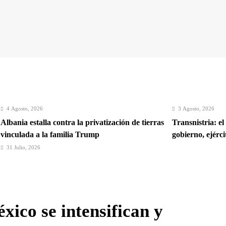
4 Agosto, 2026
3 Agosto, 2026
Albania estalla contra la privatización de tierras
Transnistria: el
vinculada a la familia Trump
gobierno, ejérc
31 Julio, 2026
Crisis en Ceuta: Italia suspende la libre
circulación con España
xico se intensifican y