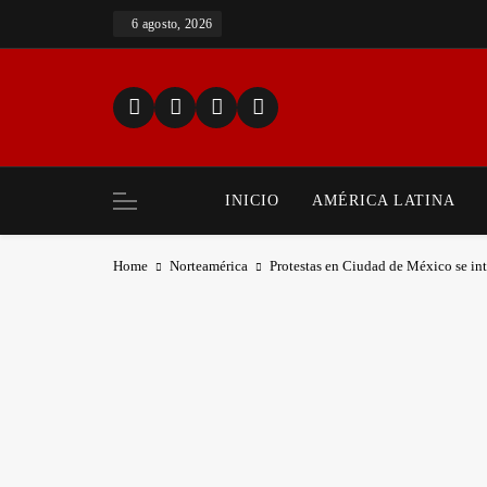
Skip
6 agosto, 2026
to
content
INICIO
AMÉRICA LATINA
Home
Norteamérica
Protestas en Ciudad de México se in