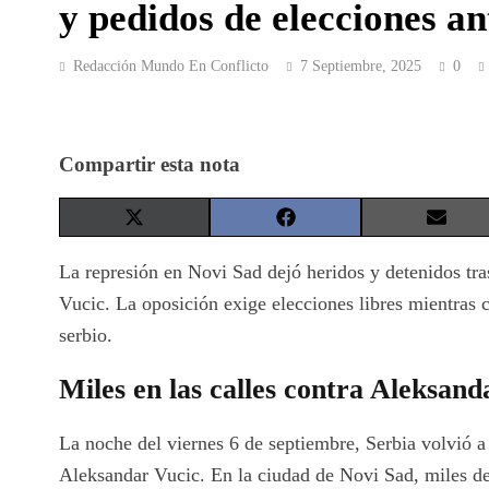
y pedidos de elecciones an
Redacción Mundo En Conflicto
7 Septiembre, 2025
0
Compartir esta nota
Share
Share
Share
on
on
on
X
Facebook
Email
La represión en Novi Sad dejó heridos y detenidos tra
(Twitter)
Vucic. La oposición exige elecciones libres mientras c
serbio.
Miles en las calles contra Aleksand
La noche del viernes 6 de septiembre, Serbia volvió a 
Aleksandar Vucic. En la ciudad de Novi Sad, miles de