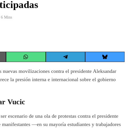
ticipadas
6 Mins
Share
Share
Share
on
on
on
WhatsApp
Telegram
Bluesky
s nuevas movilizaciones contra el presidente Aleksandar
rece la presión interna e internacional sobre el gobierno
ar Vucic
ser escenario de una ola de protestas contra el presidente
 manifestantes —en su mayoría estudiantes y trabajadores