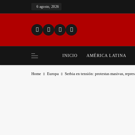
Skip
6 agosto, 2026
to
content
INICIO
AMÉRICA LATINA
Home
Europa
Serbia en tensión: protestas masivas, repre