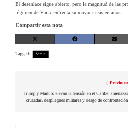
El desenlace sigue abierto, pero la magnitud de las pro
régimen de Vucic enfrenta su mayor crisis en años.
Compartir esta nota
Share
Share
Share
on
on
on
X
Facebook
Email
Tagged:
Serbia
(Twitter)
Previous
Navegación
de
Trump y Maduro elevan la tensión en el Caribe: amenaza
cruzadas, despliegues militares y riesgo de confrontació
entradas