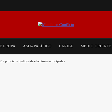
Mundo en Conflicto
Noticias Internacionales Sobre Guerras, Tensiones Políticas, Conflictos Soc
Actualizado De La
EUROPA
ASIA-PACÍFICO
CARIBE
MEDIO ORIENTE
sión policial y pedidos de elecciones anticipadas