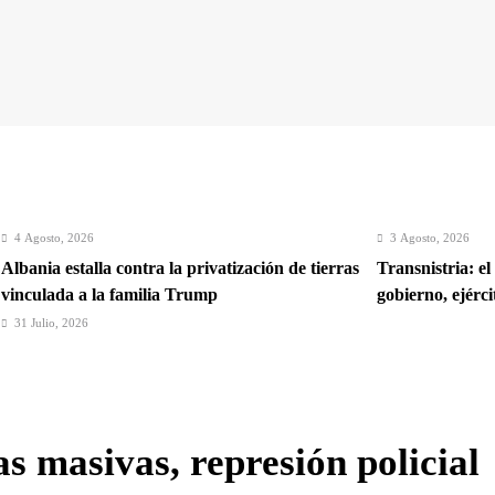
4 Agosto, 2026
3 Agosto, 2026
Albania estalla contra la privatización de tierras
Transnistria: el
vinculada a la familia Trump
gobierno, ejérc
31 Julio, 2026
Crisis en Ceuta: Italia suspende la libre
circulación con España
as masivas, represión policial