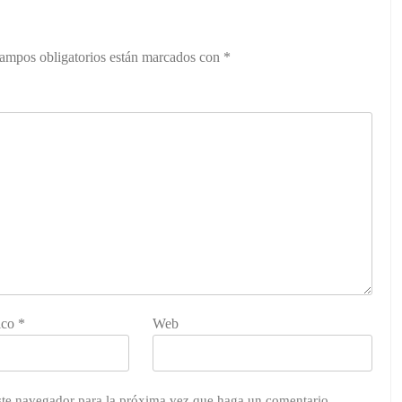
ampos obligatorios están marcados con
*
ico
*
Web
este navegador para la próxima vez que haga un comentario.