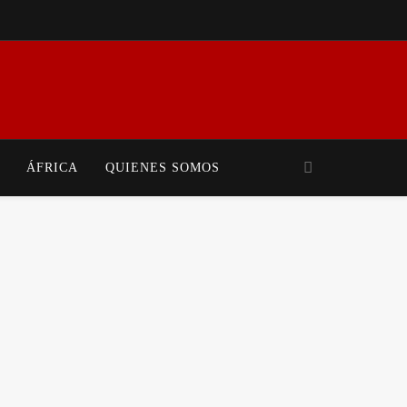
iales Y Movimientos Populares. Mundo En Conflicto Ofrece Análisis Crítico Y
 Realidad Global.
ÁFRICA
QUIENES SOMOS