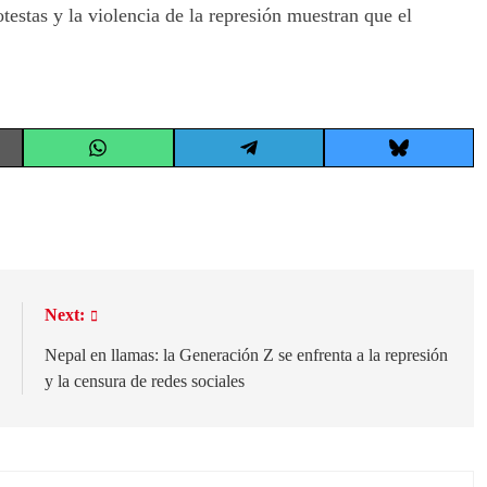
testas y la violencia de la represión muestran que el
Share
Share
Share
on
on
on
WhatsApp
Telegram
Bluesky
:
Next:
s
Nepal en llamas: la Generación Z se enfrenta a la represión
n
y la censura de redes sociales