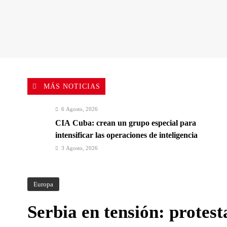
MÁS NOTICIAS
6 Agosto, 2026
CIA Cuba: crean un grupo especial para
intensificar las operaciones de inteligencia
3 Agosto, 2026
Elecciones en Brasil: Lula da Silva buscará un
último mandato en un escenario polarizado
Europa
Serbia en tensión: protest