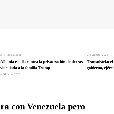
4 Agosto, 2026
3 Agosto, 2026
Albania estalla contra la privatización de tierras
Transnistria: el
vinculada a la familia Trump
gobierno, ejérc
31 Julio, 2026
Crisis en Ceuta: Italia suspende la libre
circulación con España
ra con Venezuela pero