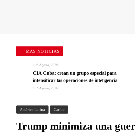
MÁS NOTICIAS
6 Agosto, 2026
CIA Cuba: crean un grupo especial para
intensificar las operaciones de inteligencia
3 Agosto, 2026
Elecciones en Brasil: Lula da Silva buscará un
último mandato en un escenario polarizado
América Latina
Caribe
Trump minimiza una guer