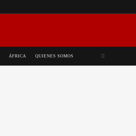
iales Y Movimientos Populares. Mundo En Conflicto Ofrece Análisis Crítico Y
 Realidad Global.
ÁFRICA
QUIENES SOMOS