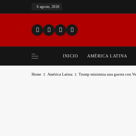
Skip
6 agosto, 2026
to
content
INICIO
AMÉRICA LATINA
Home
América Latina
Trump minimiza una guerra con Ven