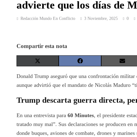
advierte que los días de 
Redacción Mundo En Conflicto
3 Noviembre, 2025
0
Compartir esta nota
Share
Share
Share
on
on
on
X
Facebook
Email
Donald Trump aseguró que una confrontación militar 
(Twitter)
aunque advirtió que el mandato de Nicolás Maduro “ti
Trump descarta guerra directa, p
En una entrevista para
60 Minutes
, el presidente est
tratado muy mal”. Sus declaraciones se producen en 
donde buques, aviones de combate, drones y marines s