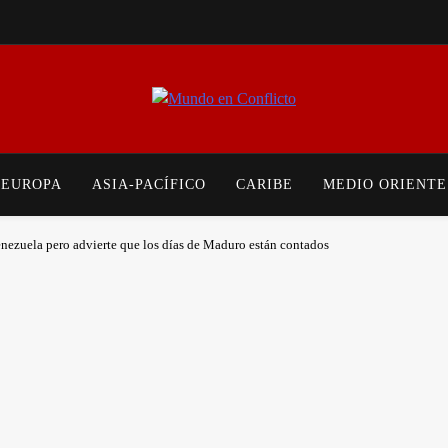
Mundo en Conflicto
Noticias Internacionales Sobre Guerras, Tensiones Políticas, Conflictos Soc
Actualizado De La
EUROPA
ASIA-PACÍFICO
CARIBE
MEDIO ORIENTE
ezuela pero advierte que los días de Maduro están contados