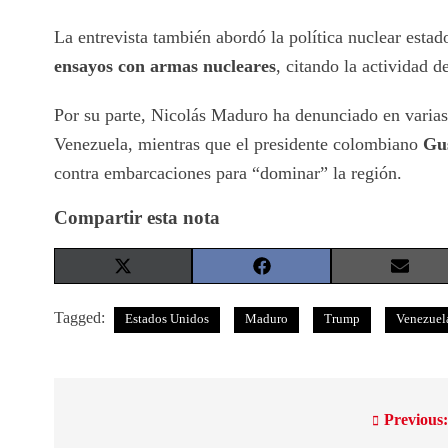
La entrevista también abordó la política nuclear est
ensayos con armas nucleares
, citando la actividad 
Por su parte, Nicolás Maduro ha denunciado en varias
Venezuela, mientras que el presidente colombiano
Gu
contra embarcaciones para “dominar” la región.
Compartir esta nota
Share
Share
Share
on
on
on
X
Facebook
Email
Tagged:
Estados Unidos
Maduro
Trump
Venezuel
(Twitter)
Previous
Navegación