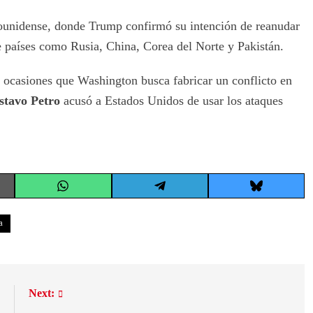
adounidense, donde Trump confirmó su intención de reanudar
de países como Rusia, China, Corea del Norte y Pakistán.
 ocasiones que Washington busca fabricar un conflicto en
stavo Petro
acusó a Estados Unidos de usar los ataques
Share
Share
Share
on
on
on
WhatsApp
Telegram
Bluesky
a
:
Next: