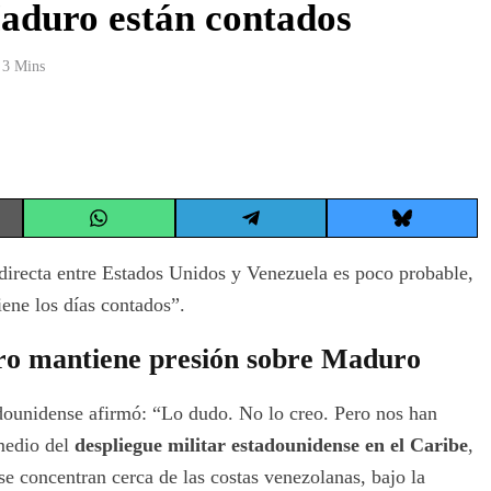
Maduro están contados
3 Mins
Share
Share
Share
on
on
on
WhatsApp
Telegram
Bluesky
directa entre Estados Unidos y Venezuela es poco probable,
ene los días contados”.
ero mantiene presión sobre Maduro
adounidense afirmó: “Lo dudo. No lo creo. Pero nos han
medio del
despliegue militar estadounidense en el Caribe
,
e concentran cerca de las costas venezolanas, bajo la