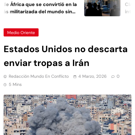
e África que se convirtió en la
CIA Cub
 militarizada del mundo sin
intensi
ército propio
intelig
Medio Oriente
Estados Unidos no descarta
enviar tropas a Irán
Redacción Mundo En Conflicto
4 Marzo, 2026
0
5 Mins