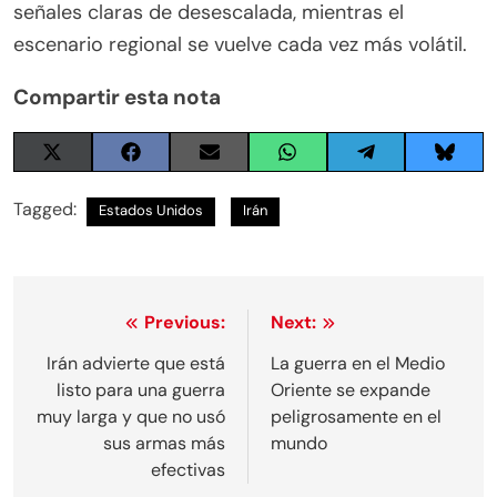
señales claras de desescalada, mientras el
escenario regional se vuelve cada vez más volátil.
Compartir esta nota
Share
Share
Share
Share
Share
Share
on
on
on
on
on
on
X
Facebook
Email
WhatsApp
Telegram
Blues
Tagged:
Estados Unidos
Irán
(Twitter)
Navegación
Previous:
Next:
de
Irán advierte que está
La guerra en el Medio
listo para una guerra
Oriente se expande
entradas
muy larga y que no usó
peligrosamente en el
sus armas más
mundo
efectivas