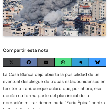
Compartir esta nota
Share
Share
Share
Share
Share
Share
on
on
on
on
on
on
X
Facebook
Email
WhatsApp
Telegram
Blues
La Casa Blanca dejó abierta la posibilidad de un
(Twitter)
eventual despliegue de tropas estadounidenses en
territorio iraní, aunque aclaró que, por ahora, esa
opción no forma parte del plan inicial de la
operación militar denominada “Furia Épica” contra