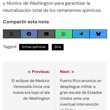
y técnico de Washington para garantizar la
neutralización total de los remanentes químicos.
Compartir esta nota
Share
Share
Share
Share
Share
Share
on
on
on
on
on
on
X
Facebook
Email
WhatsApp
Telegram
Blues
Tagged:
Armas químicas
Siria
(Twitter)
Navegación
Previous:
Next:
de
El eclipse de Maduro:
Puerto Rico anuncia un
Venezuela inicia una
despliegue militar a
entradas
nueva era bajo el ala
gran escala de Estados
de Washington
Unidos ante una
eventual intervención