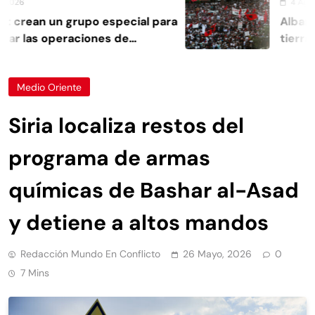
6
4 Agosto, 2
rean un grupo especial para
Albania es
r las operaciones de
tierras vi
Medio Oriente
Siria localiza restos del
programa de armas
químicas de Bashar al-Asad
y detiene a altos mandos
Redacción Mundo En Conflicto
26 Mayo, 2026
0
7 Mins