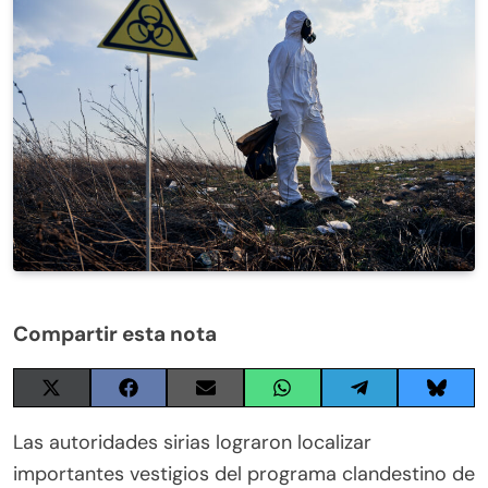
Compartir esta nota
Share
Share
Share
Share
Share
Share
on
on
on
on
on
on
X
Facebook
Email
WhatsApp
Telegram
Blues
Las autoridades sirias lograron localizar
(Twitter)
importantes vestigios del programa clandestino de