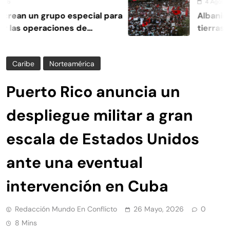
4 Agosto, 2026
an un grupo especial para
Albania esta
las operaciones de
tierras vinc
Caribe
Norteamérica
Puerto Rico anuncia un
despliegue militar a gran
escala de Estados Unidos
ante una eventual
intervención en Cuba
Redacción Mundo En Conflicto
26 Mayo, 2026
0
8 Mins