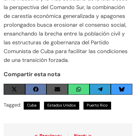
la perspectiva del Comando Sur, la combinación
de carestía económica generalizada y apagones
prolongados busca erosionar el consenso social,
ensanchando la brecha entre la población civil y
las estructuras de gobernanza del Partido
Comunista de Cuba para facilitar las condiciones
de una transición forzada.
Compartir esta nota
Share
Share
Share
Share
Share
Share
on
on
on
on
on
on
X
Facebook
Email
WhatsApp
Telegram
Blues
Tagged:
Cuba
Estados Unidos
Puerto Rico
(Twitter)
Previous:
Next: