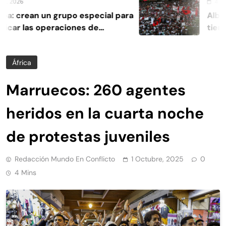
2026
4 Agosto
 crean un grupo especial para
Albania 
car las operaciones de
tierras 
cia
África
Marruecos: 260 agentes
heridos en la cuarta noche
de protestas juveniles
Redacción Mundo En Conflicto
1 Octubre, 2025
0
4 Mins