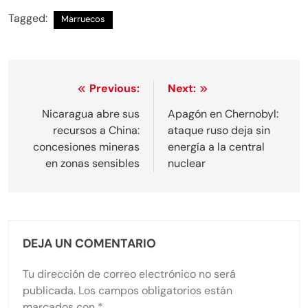
on
on
on
on
on
on
X
Facebook
Email
WhatsApp
Telegram
Blues
Tagged:
Marruecos
(Twitter)
Navegación
Previous:
Next:
de
Nicaragua abre sus
Apagón en Chernobyl:
recursos a China:
ataque ruso deja sin
entradas
concesiones mineras
energía a la central
en zonas sensibles
nuclear
DEJA UN COMENTARIO
Tu dirección de correo electrónico no será
publicada.
Los campos obligatorios están
marcados con
*