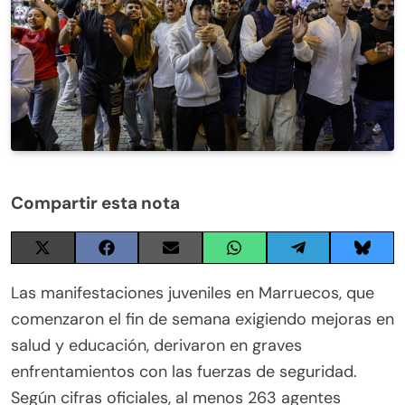
Compartir esta nota
Share
Share
Share
Share
Share
Share
on
on
on
on
on
on
X
Facebook
Email
WhatsApp
Telegram
Blues
Las manifestaciones juveniles en Marruecos, que
(Twitter)
comenzaron el fin de semana exigiendo mejoras en
salud y educación, derivaron en graves
enfrentamientos con las fuerzas de seguridad.
Según cifras oficiales, al menos 263 agentes