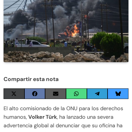
Compartir esta nota
Share
Share
Share
Share
Share
Share
on
on
on
on
on
on
X
Facebook
Email
WhatsApp
Telegram
Blues
El alto comisionado de la ONU para los derechos
(Twitter)
humanos,
Volker Türk
, ha lanzado una severa
advertencia global al denunciar que su oficina ha