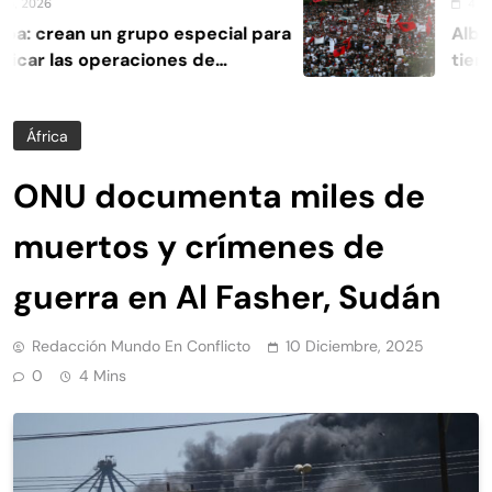
 2026
4 Agost
: crean un grupo especial para
Albania
car las operaciones de
tierras
cia
África
ONU documenta miles de
muertos y crímenes de
guerra en Al Fasher, Sudán
Redacción Mundo En Conflicto
10 Diciembre, 2025
0
4 Mins