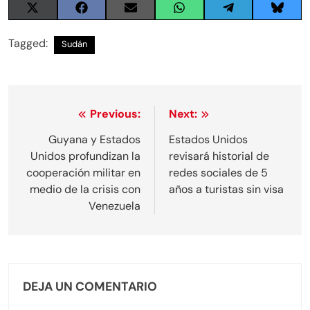
Share
Share
Share
Share
Share
Share
on
on
on
on
on
on
X
Facebook
Email
WhatsApp
Telegram
Blues
Tagged:
Sudán
(Twitter)
Navegación
Previous:
Next:
de
Guyana y Estados
Estados Unidos
Unidos profundizan la
revisará historial de
entradas
cooperación militar en
redes sociales de 5
medio de la crisis con
años a turistas sin visa
Venezuela
DEJA UN COMENTARIO